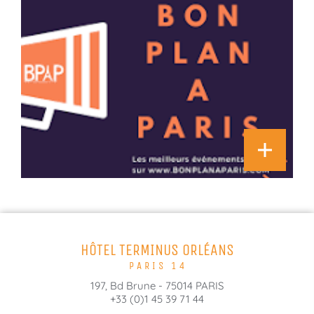
HÔTEL TERMINUS ORLÉANS
PARIS 14
197, Bd Brune - 75014 PARIS
+33 (0)1 45 39 71 44