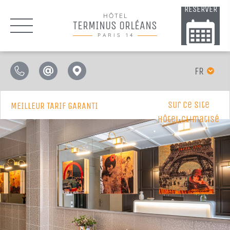
RÉSERVER
HÔTEL
TERMINUS ORLÉANS
PARIS 14
FR
sur ce site
MEILLEUR TARIF GARANTI
Hôtel Climatisé