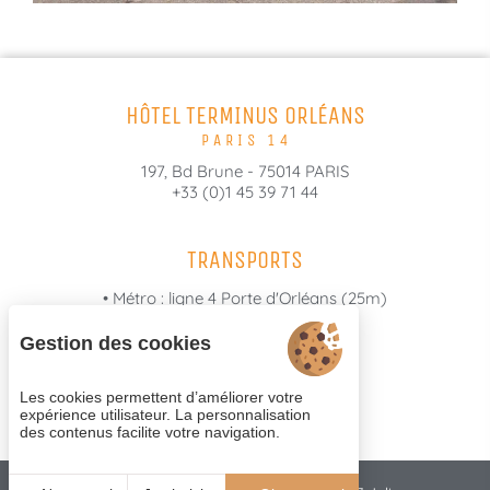
HÔTEL TERMINUS ORLÉANS
PARIS 14
197, Bd Brune - 75014 PARIS
+33 (0)1 45 39 71 44
TRANSPORTS
• Métro : ligne 4 Porte d'Orléans (25m)
• Bus : lignes 38, 28 et 68 (50m)
Gestion des cookies
• Tramway : ligne T3 (30m)
• ORLY (30mn de trajet)
Les cookies permettent d’améliorer votre
• CDG (60mn de trajet)
expérience utilisateur. La personnalisation
des contenus facilite votre navigation.